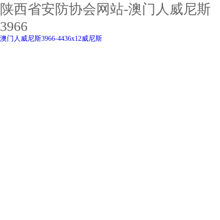
陕西省安防协会网站-澳门人威尼斯
3966
澳门人威尼斯3966-4436x12威尼斯