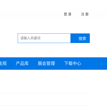
登 录
注 册
法规
产品库
展会管理
下载中心