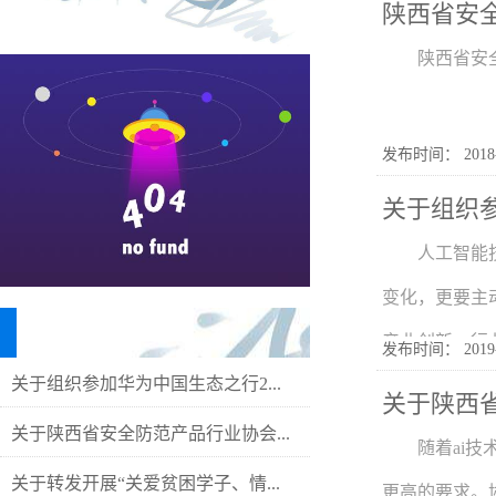
陕西省安
陕西省安
发布时间： 2018-
关于组织参
人工智能
变化，更要主
为您推荐
产业创新、行
发布时间： 2019-
关于组织参加华为中国生态之行2...
关于陕西
关于陕西省安全防范产品行业协会...
随着ai
关于转发开展“关爱贫困学子、情...
更高的要求。