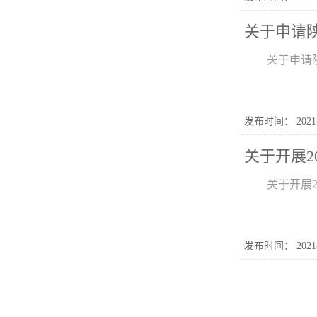
关于申请
关于申请
发布时间： 2021-
关于开展2
关于开展
发布时间： 2021-