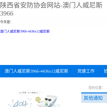
陕西省安防协会网站-澳门人威尼斯
3966
今天是：
澳门人威尼斯3966-4436x12威尼斯
澳门人威尼斯3966-4436x12威尼斯
党建工作
您的位置：
其他通知