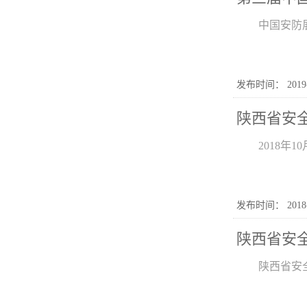
中国安防
发布时间： 2019-
陕西省安全
2018年
发布时间： 2018-
陕西省安
陕西省安