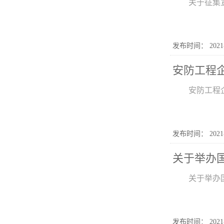
关于征集
发布时间： 2021-
安防工程
安防工程
发布时间： 2021-
关于举办国家
关于举办国
发布时间： 2021-