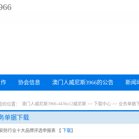
66
工作
协会信息
澳门人威尼斯3966的公告
新闻
澳门人威尼斯3966-4436x12威尼斯
>>
下载中心
>>
业务单据
您的位置：
务单据下载
安防行业十大品牌评选申报表 【
下载
】