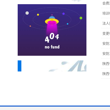
会费
培训
法人
变更
安防
安防
陕西
为您推荐
陕西