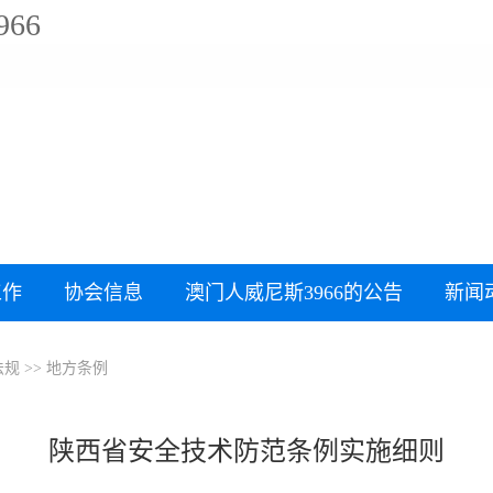
66
工作
协会信息
澳门人威尼斯3966的公告
新闻
法规
>>
地方条例
陕西省安全技术防范条例实施细则