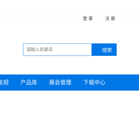
登 录
注 册
法规
产品库
展会管理
下载中心