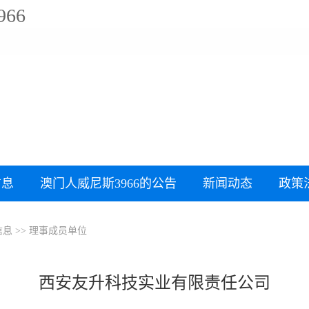
66
信息
澳门人威尼斯3966的公告
新闻动态
政策
信息
>>
理事成员单位
西安友升科技实业有限责任公司