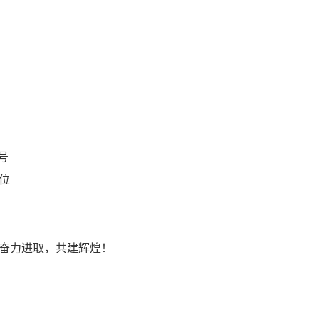
号
位
奋力进取，共建辉煌！