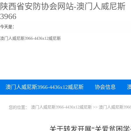
陕西省安防协会网站-澳门人威尼斯
3966
今天是：
澳门人威尼斯3966-4436x12威尼斯
澳门人威尼斯3966-4436x12威尼斯
协会信息
澳门人威尼斯3966-4436x12威尼斯
>>
澳门人威尼斯396
您的位置：
关于转发开展“关爱贫困学