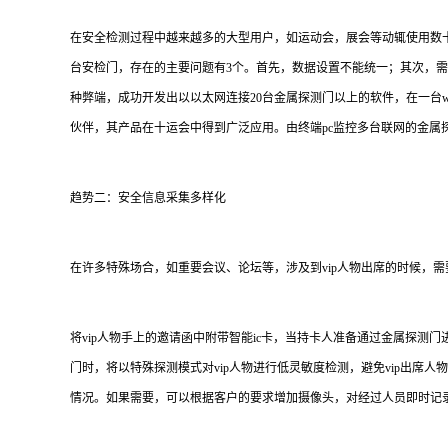
在安全检测过程中越来越多的大型用户，如运动会，展会等动辄使用数十
台安检门，存在的主要问题有3个。首先，数据设置不能统一；其次，
种弊端，成功开发出以以太网连接20台金属探测门以上的软件，在一台wi
伙伴，其产品在十运会中得到广泛应用。由终端pc监控多台联网的金属
趋势二：安全信息采集多样化
在许多特殊场合，如重要会议、论坛等，涉及到vip人物出席的时候，
将vip人物手上的邀请函中附带智能ic卡，当持卡人准备通过金属探测
门时，将以特殊探测模式对vip人物进行低灵敏度检测，避免vip出席
情况。如果需要，可以根据客户的要求增加摄像头，对经过人员即时记录并